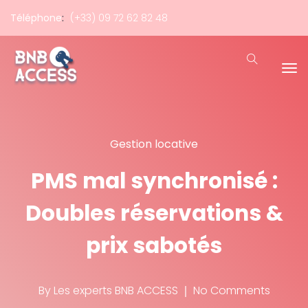
Téléphone
:
(+33) 09 72 62 82 48
Gestion locative
PMS mal synchronisé :
Doubles réservations &
prix sabotés
By
Les experts BNB ACCESS
No Comments