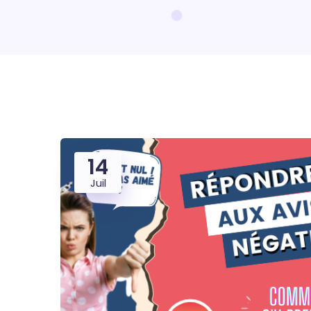
14
Juil