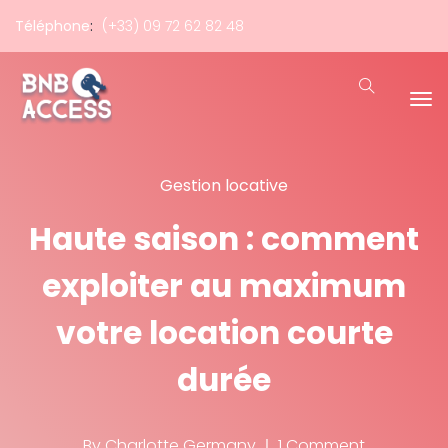
Téléphone
:
(+33) 09 72 62 82 48
Gestion locative
Haute saison : comment
exploiter au maximum
votre location courte
durée
By
Charlotte Germany
1 Comment