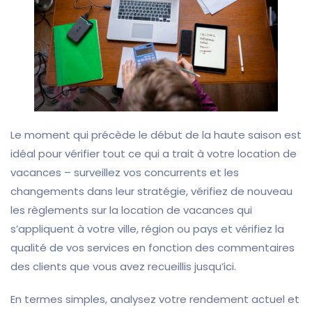
Le moment qui précède le début de la haute saison est
idéal pour vérifier tout ce qui a trait à votre location de
vacances – surveillez vos concurrents et les
changements dans leur stratégie, vérifiez de nouveau
les règlements sur la location de vacances qui
s’appliquent à votre ville, région ou pays et vérifiez la
qualité de vos services en fonction des commentaires
des clients que vous avez recueillis jusqu’ici.
En termes simples, analysez votre rendement actuel et