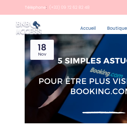
Téléphone
:
(+33) 09 72 62 82 48
Accueil
Boutique
18
Nov