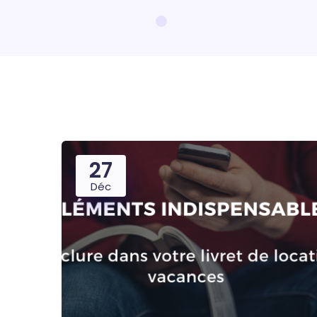
27
Déc