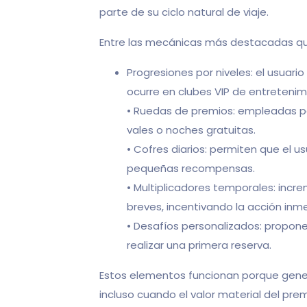
parte de su ciclo natural de viaje.
Entre las mecánicas más destacadas qu
Progresiones por niveles: el usuari
ocurre en clubes VIP de entretenimi
• Ruedas de premios: empleadas po
vales o noches gratuitas.
• Cofres diarios: permiten que el u
pequeñas recompensas.
• Multiplicadores temporales: inc
breves, incentivando la acción inm
• Desafíos personalizados: propone
realizar una primera reserva.
Estos elementos funcionan porque gener
incluso cuando el valor material del pre