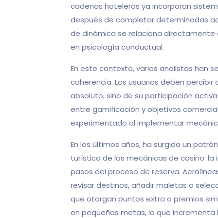
cadenas hoteleras ya incorporan siste
después de completar determinadas acti
de dinámica se relaciona directamente 
en psicología conductual.
En este contexto, varios analistas han s
coherencia. Los usuarios deben percibi
absoluto, sino de su participación activ
entre gamificación y objetivos comercia
experimentado al implementar mecánic
En los últimos años, ha surgido un patr
turística de las mecánicas de casino: l
pasos del proceso de reserva. Aerolíne
revisar destinos, añadir maletas o selec
que otorgan puntos extra o premios sim
en pequeñas metas, lo que incrementa la