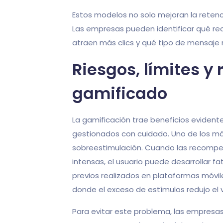
Estos modelos no solo mejoran la retenc
Las empresas pueden identificar qué r
atraen más clics y qué tipo de mensaje r
Riesgos, límites y
gamificado
La gamificación trae beneficios evident
gestionados con cuidado. Uno de los m
sobreestimulación. Cuando las recomp
intensas, el usuario puede desarrollar f
previos realizados en plataformas móvil
donde el exceso de estímulos redujo el v
Para evitar este problema, las empresa