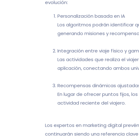
evolución:
Personalización basada en IA
Los algoritmos podrán identificar 
generando misiones y recompensas 
Integración entre viaje físico y gami
Las actividades que realiza el viaje
aplicación, conectando ambos univ
Recompensas dinámicas ajustadas 
En lugar de ofrecer puntos fijos, lo
actividad reciente del viajero.
Los expertos en marketing digital prevé
continuarán siendo una referencia clave 