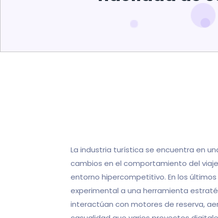
La industria turística se encuentra en u
cambios en el comportamiento del viajer
entorno hipercompetitivo. En los últimos
experimental a una herramienta estraté
interactúan con motores de reserva, aer
casualidad que varios proyectos digita