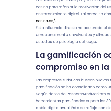
casino para reforzar la motivación del us
entretenimiento digital, tal como se ob
casino.es/
.
Esta influencia directa ha acelerado el 
emocionalmente envolventes y alineado
estudios de psicología del juego.
La gamificación 
compromiso en la 
Las empresas turísticas buscan nuevas f
gamificación se ha consolidado como un
Según datos de ResearchAndMarkets pub
herramientas gamificadas superó los 30.
doble dígito anual. Esto se refleja con c