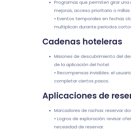
Programas que permiten girar una 
mejoras, acceso prioritario o millas 
• Eventos temporales en fechas cl
multiplican durante periodos corto
Cadenas hoteleras
Misiones de descubrimiento del des
de la aplicación del hotel.
• Recompensas invisibles: el usuar
completar ciertos pasos.
Aplicaciones de rese
Marcadores de rachas: reservar dos
• Logros de exploración: revisar of
necesidad de reservar.