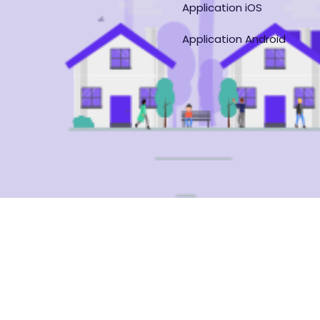
Application iOS
Application Android