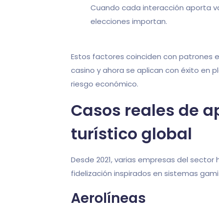
Cuando cada interacción aporta va
elecciones importan.
Estos factores coinciden con patrones
casino y ahora se aplican con éxito en 
riesgo económico.
Casos reales de a
turístico global
Desde 2021, varias empresas del secto
fidelización inspirados en sistemas gam
Aerolíneas