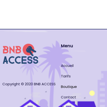
Menu
Accueil
Tarifs
Copyright © 2020 BNB ACCESS
Boutique
Contact