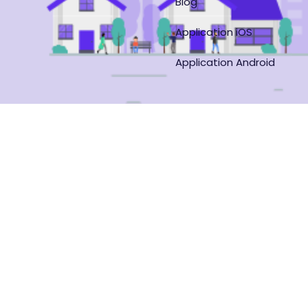
Blog
Application iOS
Application Android